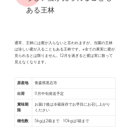
ある王林
通常、王林には蜜が入らないと言われますが、当園の王林
は珍しい蜜が入ることもある王林です。※全ての果実に蜜が
見られるとは限りません。12月を過ぎると蜜は実に散って
見えなくなります。
原産地
青森県黒石市
出荷
11月中旬発送予定
賞味期
お届け後は冷蔵保存でお早目にお召し上がり
限
ください
梱包数
5kgは2箱まで 10kgは1箱まで