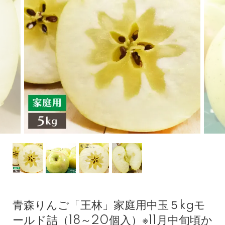
青森りんご「王林」家庭用中玉５kgモ
ールド詰（18～20個入）※11月中旬頃か